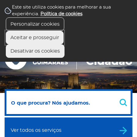
Este site utiliza cookies para melhorar a sua
Balcão Virtual
experiência.
Política de cookies
.
Todos os serviços
Fale com o presidente
Preciso de Ajuda
Personalizar cookies
Aceitar e prosseguir
Desativar os cookies
Portal do
Cidadão
Ver todos os serviços