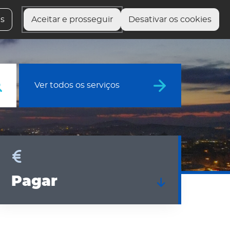
 serviços
Fale com o presidente
Preciso de Ajuda
es
Aceitar e prosseguir
Desativar os cookies
Ver todos os serviços
agar
Pagar