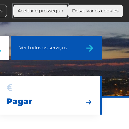
 serviços
Fale com o presidente
Preciso de Ajuda
es
Aceitar e prosseguir
Desativar os cookies
Ver todos os serviços
agar
Pagar