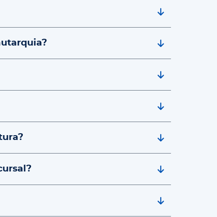
autarquia?
tura?
ursal?