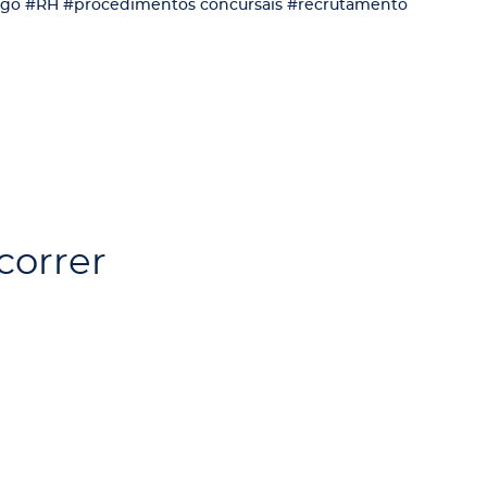
go
#RH
#procedimentos concursais
#recrutamento
correr