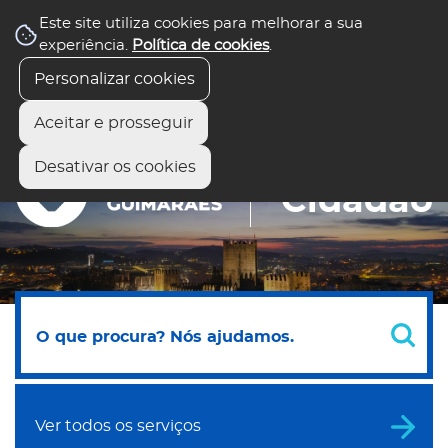
Este site utiliza cookies para melhorar a sua
Balcão Virtual
experiência.
Política de cookies
.
Todos os serviços
Fale com o presidente
Preciso de Ajuda
Personalizar cookies
Aceitar e prosseguir
Desativar os cookies
Portal do
Cidadão
Ver todos os serviços