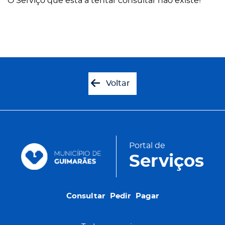
O Serviço que está a tentar consultar não existe!
Voltar
Portal de
Serviços
Consultar
Pedir
Pagar
Consultar
Pedir
Pagar