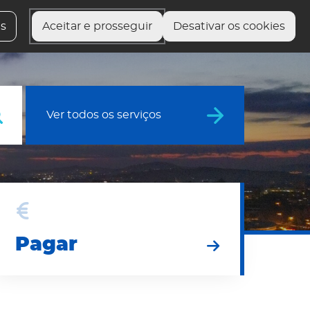
 serviços
Fale com o presidente
Preciso de Ajuda
es
Aceitar e prosseguir
Desativar os cookies
Ver todos os serviços
agar
Pagar