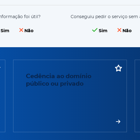
nformação foi útil?
Conseguiu pedir o serviço sem 
Sim
Não
Sim
Não
Cedência ao domínio público ou privado
U
Cedência ao domínio
público ou privado