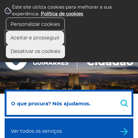
Este site utiliza cookies para melhorar a sua
Balcão Virtual
experiência.
Política de cookies
.
Todos os serviços
Fale com o presidente
Preciso de Ajuda
Personalizar cookies
Aceitar e prosseguir
Desativar os cookies
Portal do
Cidadão
Ver todos os serviços