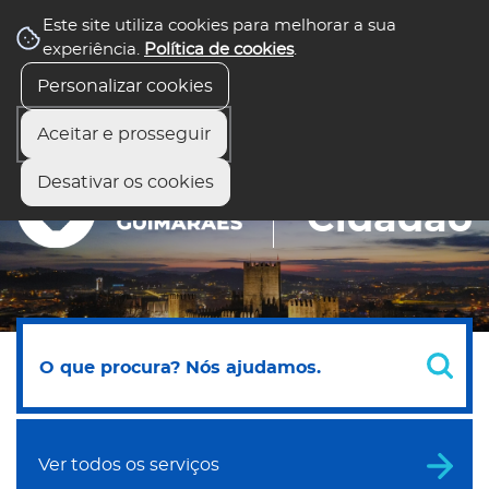
Este site utiliza cookies para melhorar a sua
Balcão Virtual
experiência.
Política de cookies
.
Todos os serviços
Fale com o presidente
Preciso de Ajuda
Personalizar cookies
Aceitar e prosseguir
Desativar os cookies
Portal do
Cidadão
Ver todos os serviços